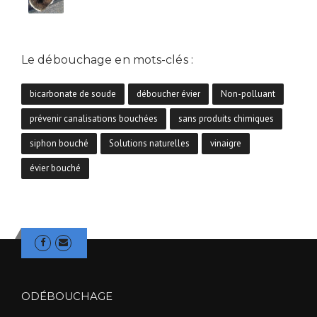
Le débouchage en mots-clés :
bicarbonate de soude
déboucher évier
Non-polluant
prévenir canalisations bouchées
sans produits chimiques
siphon bouché
Solutions naturelles
vinaigre
évier bouché
ODÉBOUCHAGE