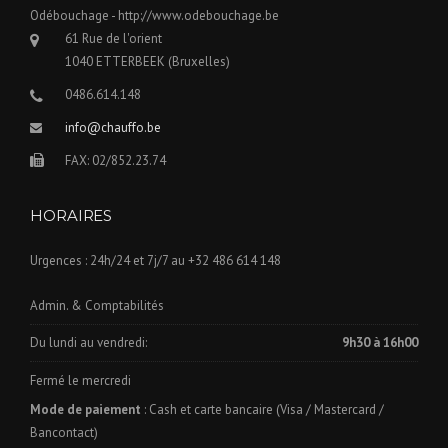
Odébouchage
-
http://www.odebouchage.be
61 Rue de l'orient
1040
ETTERBEEK (Bruxelles)
0486.614.148
info@chauffo.be
FAX:
02/852.23.74
HORAIRES
Urgences :
24h/24 et 7j/7
au +32 486 614 148
Admin. & Comptabilités
Du lundi au vendredi:
9h30 à 16h00
Fermé le mercredi
Mode de paiement
:
Cash et carte bancaire (Visa / Mastercard /
Bancontact)