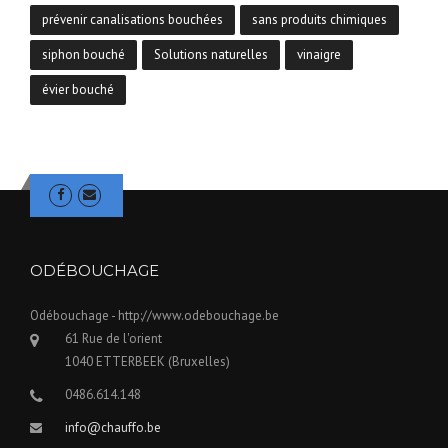
prévenir canalisations bouchées
sans produits chimiques
siphon bouché
Solutions naturelles
vinaigre
évier bouché
ODÉBOUCHAGE
Odébouchage
-
http://www.odebouchage.be
61 Rue de l'orient
1040
ETTERBEEK (Bruxelles)
0486.614.148
info@chauffo.be